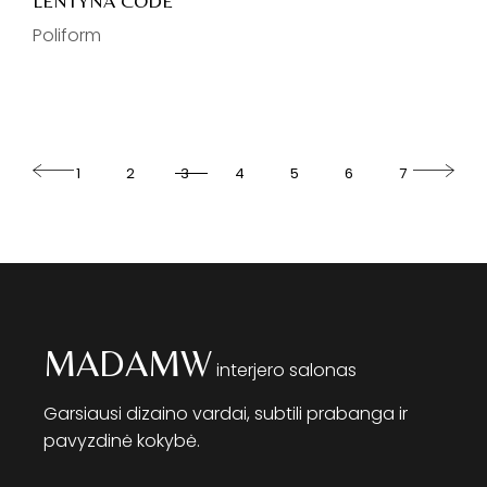
LENTYNA CODE
Poliform
1
2
3
4
5
6
7
MADAMW
interjero salonas
Garsiausi dizaino vardai, subtili prabanga ir
pavyzdinė kokybė.