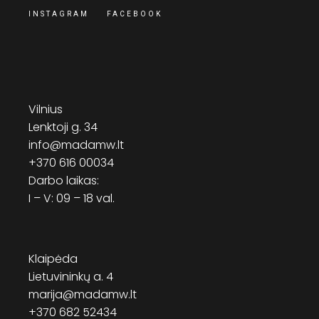
INSTAGRAM
FACEBOOK
Vilnius
Lenktoji g. 34
info@madamw.lt
+370 616 00034
Darbo laikas:
I – V: 09 – 18 val.
Klaipėda
Lietuvininkų a. 4
marija@madamw.lt
+370 682 52434