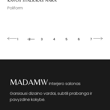
KAVOS STALIUKAS NARA
Poliform
1
2
3
4
5
6
7
MADAMW
interjero salonas
Garsiausi dizaino vardai, subtili prabanga ir
pavyzdinė kokybė.