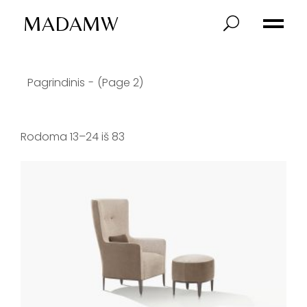
Skip
to
MADAMW
the
content
Pagrindinis
(Page 2)
Rodoma 13–24 iš 83