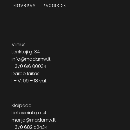
INSTAGRAM
FACEBOOK
Vilnius
Lenktoji g. 34
info@madamw.lt
+370 616 00034
Darbo laikas:
I – V: 09 – 18 val.
Klaipėda
Lietuvininkų a. 4
marija@madamw.lt
+370 682 52434