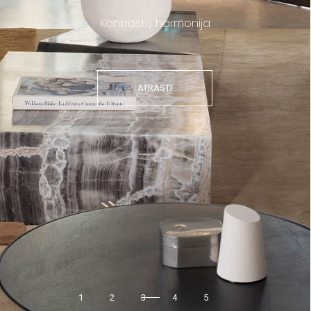
Kontrastų harmonija
ATRASTI
1
2
3
4
5