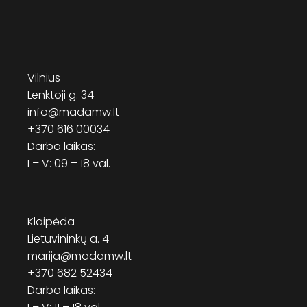
Vilnius
Lenktoji g. 34
info@madamw.lt
+370 616 00034
Darbo laikas:
I – V: 09 – 18 val.
Klaipėda
Lietuvininkų a. 4
marija@madamw.lt
+370 682 52434
Darbo laikas: