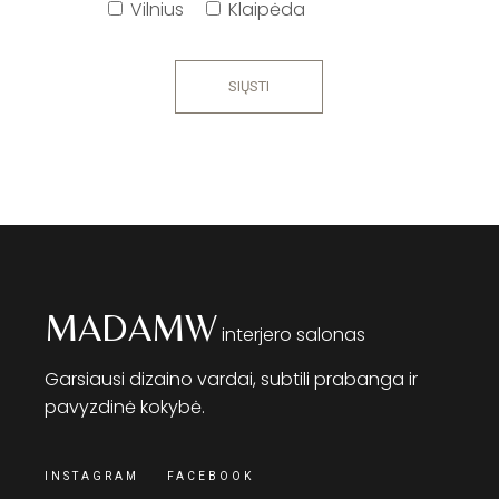
Vilnius
Klaipėda
SIŲSTI
MADAMW
interjero salonas
Garsiausi dizaino vardai, subtili prabanga ir
pavyzdinė kokybė.
INSTAGRAM
FACEBOOK