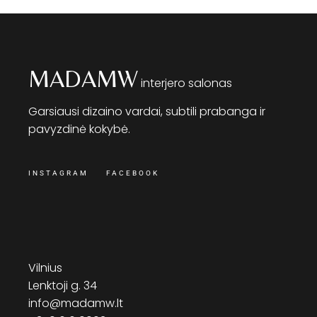
MADAMW
interjero salonas
Garsiausi dizaino vardai, subtili prabanga ir
pavyzdinė kokybė.
INSTAGRAM
FACEBOOK
Vilnius
Lenktoji g. 34
info@madamw.lt