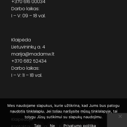
+370 616 00034
Darbo laikas:
I – V: 09 – 18 val.
Klaipėda
Lietuvininkų a. 4
marija@madamw.lt
+370 682 52434
Darbo laikas:
I – V: 11 – 18 val.
Mes naudojame slapukus, kurie užtikrina, kad Jums bus patogu
naudotis tinklalapiu. Jei toliau naršysite mūsų tinklalapyje, tai
© 2024
MADAMW
, Interjero salonai Vilniuje ir
tolygu Jūsų sutikimui su slapukų naudojimu.
Klaipėdoje.
Taip
Ne
Privatumo politika
Kontaktai
Privatumo Politika