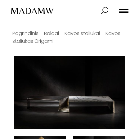
MADAMW
Pagrindinis
Baldai
Kavos staliukai
Kavos
staliukas Origami