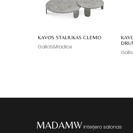
KAVOS STALIUKAS CLEMO
KAVO
DRU
Galloti&Radice
Gall
MADAMW
interjero salonas