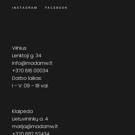
INSTAGRAM
FACEBOOK
Vilnius
Lenktoji g. 34
info@madamw.lt
+370 616 00034
Darbo laikas:
I – V: 09 – 18 val.
Klaipėda
Lietuvininkų a. 4
marija@madamw.lt
+370 682 52434