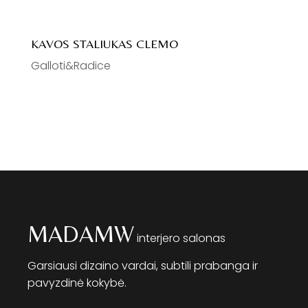
KAVOS STALIUKAS CLEMO
Galloti&Radice
MADAMW
interjero salonas
Garsiausi dizaino vardai, subtili prabanga ir
pavyzdinė kokybė.