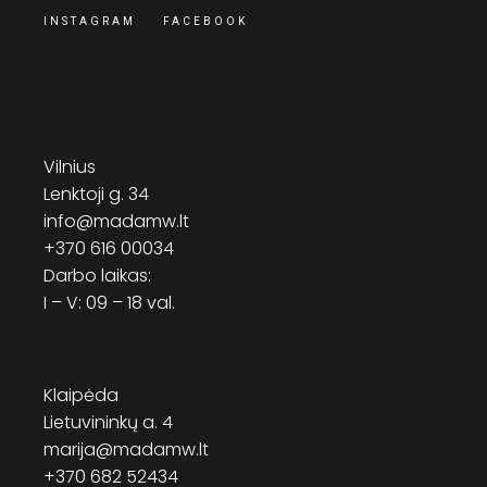
INSTAGRAM
FACEBOOK
Vilnius
Lenktoji g. 34
info@madamw.lt
+370 616 00034
Darbo laikas:
I – V: 09 – 18 val.
Klaipėda
Lietuvininkų a. 4
marija@madamw.lt
+370 682 52434