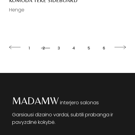
KOMODA TEKE SIDEBOARD
Henge
1
2
3
4
5
6
MADAMW
interjero salonas
Garsiausi dizaino vardai, subtili prabanga ir
pavyzdinė kokybė.