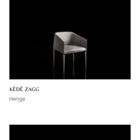
KĖDĖ ZAGG
Henge