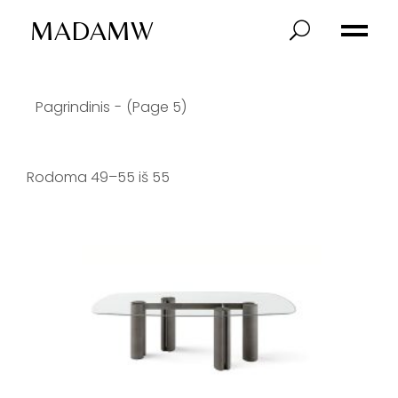
Skip
to
MADAMW
the
content
Pagrindinis
(Page 5)
Rodoma 49–55 iš 55