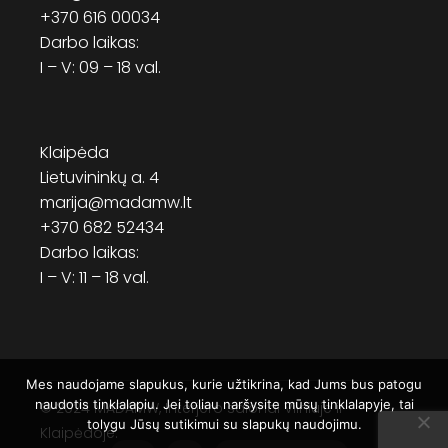
+370 616 00034
Darbo laikas:
I – V: 09 – 18 val.
Klaipėda
Lietuvininkų a. 4
marija@madamw.lt
+370 682 52434
Darbo laikas:
I – V: 11 – 18 val.
Mes naudojame slapukus, kurie užtikrina, kad Jums bus patogu
naudotis tinklalapiu. Jei toliau naršysite mūsų tinklalapyje, tai
© 2024
MADAMW
, Interjero salonai Vilniuje ir
tolygu Jūsų sutikimui su slapukų naudojimu.
Klaipėdoje.