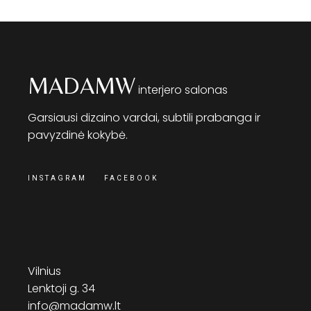
MADAMW
interjero salonas
Garsiausi dizaino vardai, subtili prabanga ir
pavyzdinė kokybė.
INSTAGRAM
FACEBOOK
Vilnius
Lenktoji g. 34
info@madamw.lt