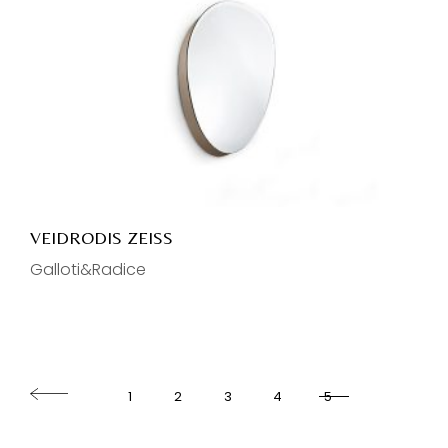
VEIDRODIS ZEISS
Galloti&Radice
1
2
3
4
5