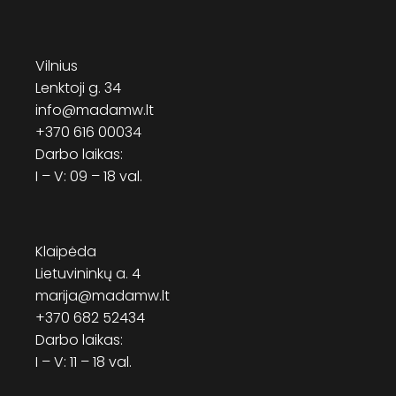
Vilnius
Lenktoji g. 34
info@madamw.lt
+370 616 00034
Darbo laikas:
I – V: 09 – 18 val.
Klaipėda
Lietuvininkų a. 4
marija@madamw.lt
+370 682 52434
Darbo laikas:
I – V: 11 – 18 val.