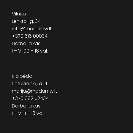
Vilnius
Lenktoji g. 34
info@madamw.lt
+370 616 00034
Darbo laikas:
I – V: 09 – 18 val.
Klaipėda
Lietuvininkų a. 4
marija@madamw.lt
+370 682 52434
Darbo laikas:
I – V: 11 – 18 val.