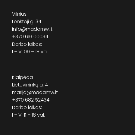
Vilnius
Lenktoji g. 34
info@madamw.lt
+370 616 00034
Darbo laikas:
I – V: 09 – 18 val.
Klaipėda
Lietuvininkų a. 4
marija@madamw.lt
+370 682 52434
Darbo laikas:
I – V: 11 – 18 val.