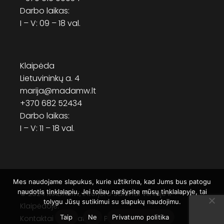
Darbo laikas:
I – V: 09 – 18 val.
Klaipėda
Lietuvininkų a. 4
marija@madamw.lt
+370 682 52434
Darbo laikas:
I – V: 11 – 18 val.
Mes naudojame slapukus, kurie užtikrina, kad Jums bus patogu
naudotis tinklalapiu. Jei toliau naršysite mūsų tinklalapyje, tai
© 2024
MADAMW
, Interjero salonai Vilniuje ir
tolygu Jūsų sutikimui su slapukų naudojimu.
Klaipėdoje.
Taip
Ne
Privatumo politika
Kontaktai
Privatumo Politika