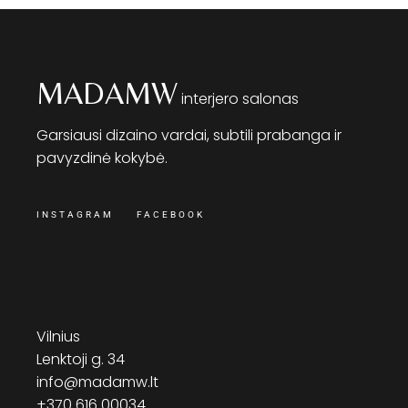
MADAMW
interjero salonas
Garsiausi dizaino vardai, subtili prabanga ir
pavyzdinė kokybė.
INSTAGRAM
FACEBOOK
Vilnius
Lenktoji g. 34
info@madamw.lt
+370 616 00034