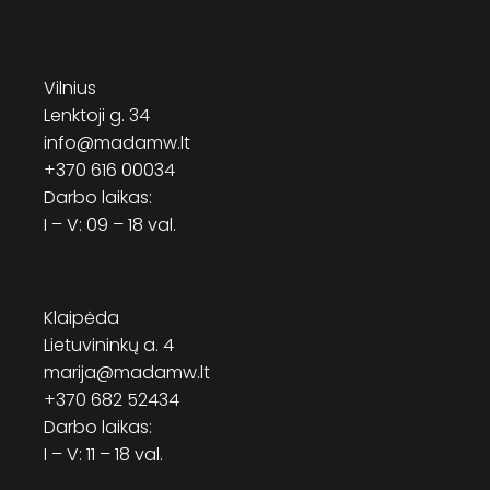
Vilnius
Lenktoji g. 34
info@madamw.lt
+370 616 00034
Darbo laikas:
I – V: 09 – 18 val.
Klaipėda
Lietuvininkų a. 4
marija@madamw.lt
+370 682 52434
Darbo laikas:
I – V: 11 – 18 val.