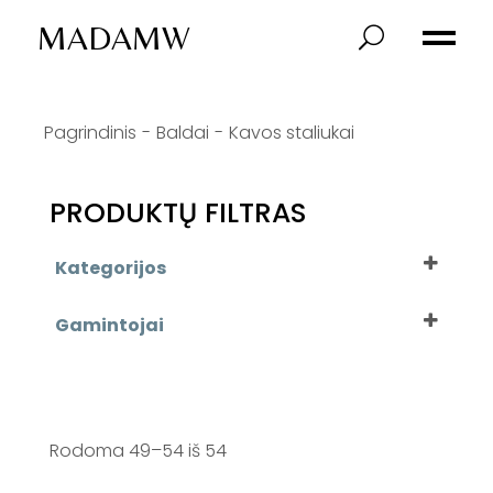
Skip
to
MADAMW
the
content
Pagrindinis
Baldai
Kavos staliukai
PRODUKTŲ FILTRAS
Kategorijos
Gamintojai
Baldai
Sofos
Minotti
Foteliai
Poliform
Rodoma 49–54 iš 54
Kavos staliukai
Henge