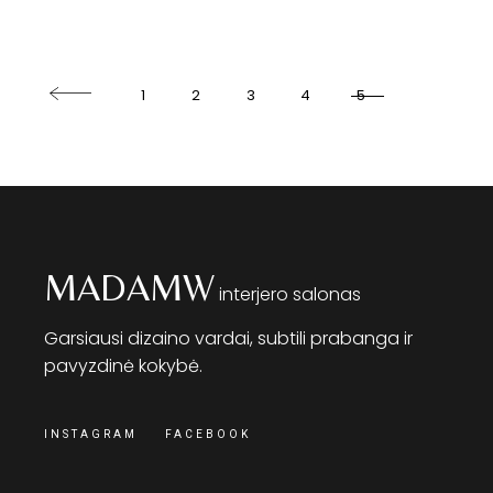
1
2
3
4
5
MADAMW
interjero salonas
Garsiausi dizaino vardai, subtili prabanga ir
pavyzdinė kokybė.
INSTAGRAM
FACEBOOK