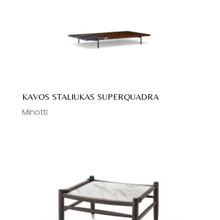
Valgomojo kėdės
Šviestuvai
Pakabinami
Sieniniai
Staliniai
Toršerai
KAVOS STALIUKAS SUPERQUADRA
Lubiniai
Minotti
Aksesuarai
Kilimai
Veidrodžiai
Namų tekstilė
Santechnika
Maišytuvai
Praustuvai